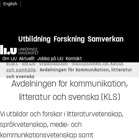
English
Utbildning
Forskning
Samverkan
Hem
Om LiU
Aktuellt
Jobba på LiU
Kontakt
Start
Om LiU
Organisation
Institutionen för kultur
och samhälle
Avdelningen för kommunikation, litteratur
och svenska
Avdelningen för kommunikation,
litteratur och svenska (KLS)
Vi utbildar och forskar i litteraturvetenskap,
språkvetenskap, medie- och
kommunikationsvetenskap samt