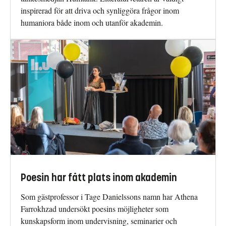
inspirerad för att driva och synliggöra frågor inom
humaniora både inom och utanför akademin.
Poesin har fått plats inom akademin
Som gästprofessor i Tage Danielssons namn har Athena
Farrokhzad undersökt poesins möjligheter som
kunskapsform inom undervisning, seminarier och