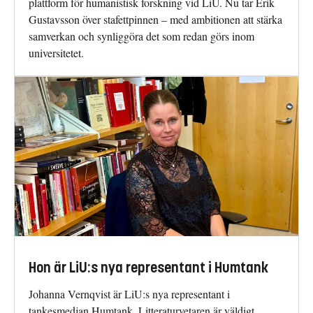
plattform för humanistisk forskning vid LiU. Nu tar Erik
Gustavsson över stafettpinnen – med ambitionen att stärka
samverkan och synliggöra det som redan görs inom
universitetet.
Hon är LiU:s nya representant i Humtank
Johanna Vernqvist är LiU:s nya representant i
tankesmedjan Humtank. Litteraturvetaren är väldigt