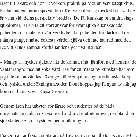
läser till läkare och gör 12 veckors praktik på Moi universitetssjukhus.
Förhållandena inom sjukvården i Kenya skiljer sig mycket från vad de
är vana vid, deras perspektiv breddas. De får kunskap om andra slags
sjukdomar, lär sig ta ett stort ansvar för svårt sjuka eller skadade
patienter och möter en vårdverklighet där patienter dör därför att de
många gånger måste bekosta vården själva och inte har råd med det.
De vitt skilda samhällsförhållandena ger nya insikter.
– Många är mycket sjukare när de kommer hit, jämfört med hemma, de
väntar längre med att söka vård. Jag får en massa ny kunskap här som
jag inte sett användas i Sverige, till exempel många medicinska knep
och fysiska undersökningsmetoder. Dom hoppas jag få nytta av när jag
kommer hem, säger Kajsa Broman.
Genom åren har utbyten för lärare och studenter på de båda
universiteten etablerats även med andra vårdutbildningar, däribland på
sjuksköterske- och fysioterapeututbildningarna.
Pia Ödman är fysioterapilärare på LiU och var på utbyte i Kenya 2018.