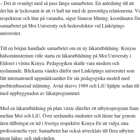
– Det är ovanligt med så pass långa samarbeten. En anledning till att
det här är lyckosamt är att vi haft tur med de personliga relationerna. Vi
respekterar och litar på varandra, säger Simeon Mining, koordinator för
samarbetet på Moi University och hedersdoktor vid Linköpings
universitet.
Till en början handlade samarbetet om en ny läkarutbildning. Kenyas
hälsoministerium ville starta en läkarutbildning på Moi University i
Eldoret i västra Kenya. Pedagogiken skulle vara modern och
nydanande. Blickarna vändes därför mot Linköpings universitet som
fått internationell uppmärksamhet för sin pedagogiska modell med
problembaserad inlärning. Avtal skrevs 1989 och LiU hjälpte sedan till
med uppbyggnaden av läkarprogrammet.
Med en läkarutbildning på plats växte därefter ett utbytesprogram fram
mellan Moi och LiU. Över sexhundra studenter och lärare har genom
åren tillbringat en tid i Sverige respektive Kenya för att vidga sina
professionella vyer. Samarbetet har också utvecklats till flera utbyten
inom hälso- och sjukvården.