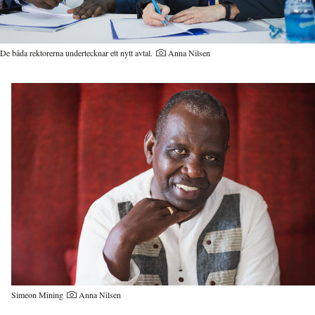
De båda rektorerna undertecknar ett nytt avtal.
Anna Nilsen
Simeon Mining
Anna Nilsen