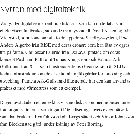
Nyttan med digitalteknik
Vad gäller digitalteknik rent praktiskt och som kan underlätta samt
effektivisera lantbruket, så kunde man lyssna till David Askenteg från
Väderstad, som bland annat visade upp deras SeedEye-system, Per-
Anders Algerbo från RISE med deras drönare som kan läsa av ogräs
ute på fälten, Carl oscar Paulrud från DeLaval pratade om deras
koncept Push and Pull samt Tomas Klingström och Patricia Ask-
Gullstrand från SLU som illustrerade deras Gigacow som är SLUs
kodatainfrastruktur som delar data från mjölkgårdar för forskning och
utveckling, Patricia Ask-Gullstrand illustrerade hur den kan användas
praktiskt med värmestress som ett exempel.
Dagen avslutade med en exklusiv paneldiskussion med representanter
från organisationerna som ingår i Digitaliseringsnavets expertnätverk
samt lantbrukarna Eva Ohlsson från Bergs sätteri och Victor Johansson
från Bleckenstad gård, under ledning av Peter Borring.