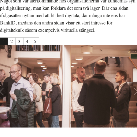
Något som var återkommande hos organisationerna var kundernas syn
på digitalisering, man kan förklara det som två läger. Där ena sidan
ifrågasätter nyttan med att bli helt digitala, där många inte ens har
BankID, medans den andra sidan visar ett stort intresse för
digitalteknik såsom exempelvis virituella stängsel.
1
2
3
4
5