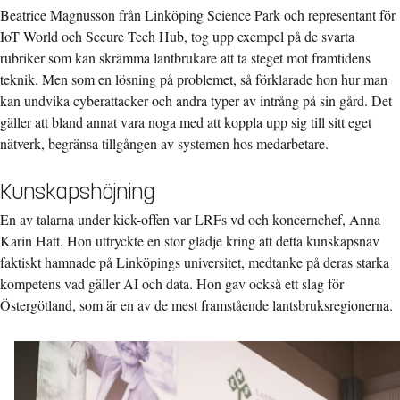
Beatrice Magnusson från Linköping Science Park och representant för
IoT World och Secure Tech Hub, tog upp exempel på de svarta
rubriker som kan skrämma lantbrukare att ta steget mot framtidens
teknik. Men som en lösning på problemet, så förklarade hon hur man
kan undvika cyberattacker och andra typer av intrång på sin gård. Det
gäller att bland annat vara noga med att koppla upp sig till sitt eget
nätverk, begränsa tillgången av systemen hos medarbetare.
Kunskapshöjning
En av talarna under kick-offen var LRFs vd och koncernchef, Anna
Karin Hatt. Hon uttryckte en stor glädje kring att detta kunskapsnav
faktiskt hamnade på Linköpings universitet, medtanke på deras starka
kompetens vad gäller AI och data. Hon gav också ett slag för
Östergötland, som är en av de mest framstående lantsbruksregionerna.