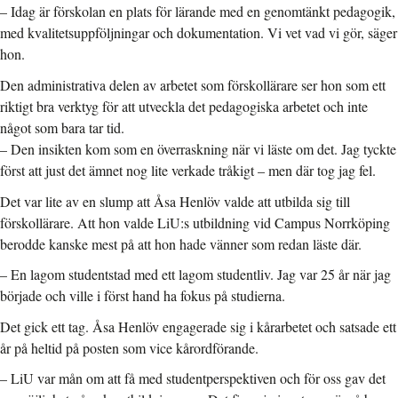
– Idag är förskolan en plats för lärande med en genomtänkt pedagogik,
med kvalitetsuppföljningar och dokumentation. Vi vet vad vi gör, säger
hon.
Den administrativa delen av arbetet som förskollärare ser hon som ett
riktigt bra verktyg för att utveckla det pedagogiska arbetet och inte
något som bara tar tid.
– Den insikten kom som en överraskning när vi läste om det. Jag tyckte
först att just det ämnet nog lite verkade tråkigt – men där tog jag fel.
Det var lite av en slump att Åsa Henlöv valde att utbilda sig till
förskollärare. Att hon valde LiU:s utbildning vid Campus Norrköping
berodde kanske mest på att hon hade vänner som redan läste där.
– En lagom studentstad med ett lagom studentliv. Jag var 25 år när jag
började och ville i först hand ha fokus på studierna.
Det gick ett tag. Åsa Henlöv engagerade sig i kårarbetet och satsade ett
år på heltid på posten som vice kårordförande.
– LiU var mån om att få med studentperspektiven och för oss gav det