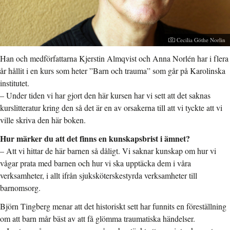
Fotograf:
Cecilia Göthe Norlin
Han och medförfattarna Kjerstin Almqvist och Anna Norlén har i flera
år hållit i en kurs som heter ”Barn och trauma” som går på Karolinska
institutet.
– Under tiden vi har gjort den här kursen har vi sett att det saknas
kurslitteratur kring den så det är en av orsakerna till att vi tyckte att vi
ville skriva den här boken.
Hur märker du att det finns en kunskapsbrist i ämnet?
– Att vi hittar de här barnen så dåligt. Vi saknar kunskap om hur vi
vågar prata med barnen och hur vi ska upptäcka dem i våra
verksamheter, i allt ifrån sjuksköterskestyrda verksamheter till
barnomsorg.
Björn Tingberg menar att det historiskt sett har funnits en föreställning
om att barn mår bäst av att få glömma traumatiska händelser.