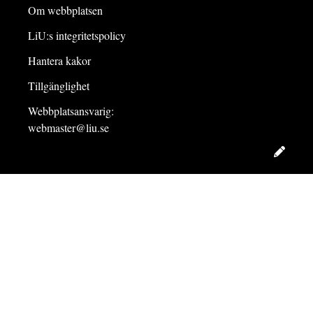
Om webbplatsen
LiU:s integritetspolicy
Hantera kakor
Tillgänglighet
Webbplatsansvarig:
webmaster@liu.se
Redig