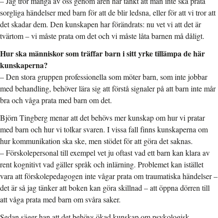
– Jag tror många av oss genom åren har tänkt att man inte ska prata
sorgliga händelser med barn för att de blir ledsna, eller för att vi tror att
det skadar dem. Den kunskapen har förändrats: nu vet vi att det är
tvärtom – vi måste prata om det och vi måste låta barnen må dåligt.
Hur ska människor som träffar barn i sitt yrke tillämpa de här
kunskaperna?
– Den stora gruppen professionella som möter barn, som inte jobbar
med behandling, behöver lära sig att förstå signaler på att barn inte mår
bra och våga prata med barn om det.
Björn Tingberg menar att det behövs mer kunskap om hur vi pratar
med barn och hur vi tolkar svaren. I vissa fall finns kunskaperna om
hur kommunikation ska ske, men stödet för att göra det saknas.
– Förskolepersonal till exempel vet ju oftast vad ett barn kan klara av
rent kognitivt vad gäller språk och inlärning. Problemet kan istället
vara att förskolepedagogen inte vågar prata om traumatiska händelser –
det är så jag tänker att boken kan göra skillnad – att öppna dörren till
att våga prata med barn om svåra saker.
Sedan säger han att det behövs ökad kunskap om psykologisk