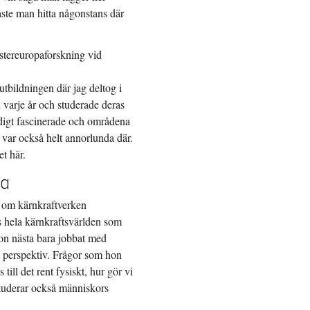
ste man hitta någonstans där
Östereuropaforskning vid
rutbildningen där jag deltog i
n varje år och studerade deras
äldigt fascinerade och områdena
 var också helt annorlunda där.
t här.
na
kt om kärnkraftverken
s hela kärnkraftsvärlden som
hon nästa bara jobbat med
skt perspektiv. Frågor som hon
till det rent fysiskt, hur gör vi
tuderar också människors