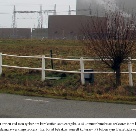
Oavsett vad man tycker om kärnkraften som energikälla så kommer hundratals reaktorer inom kor
denna avvecklingsprocess - har börjat betraktas som ett kulturarv. På bilden syns Barsebäcksve