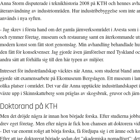
Anna Storm disputerade i teknikhistoria 2008 på KTH och hennes av
återanvändning av industriområden. Hur industribebyggelse som inte 
används i nya syften.
- Jag skrev i första hand om det gamla järnverksområdet i Avesta som i
och rymmer företag, museum och restaurang samt en återkommande uts
modern konst som fått stort genomslag. Min avhandling behandlade hur 
den fått för konsekvenser. Jag gjorde även jämförelser med Tyskland oc
andra sätt att förhålla sig till den här typen av miljöer.
Intresset för industrilandskap väcktes när Anna, som studerat bland ann
gjorde sitt examensarbete på Ekomuseum Bergslagen. Ett museum i lan
olika platser i området. Det var där Anna upptäckte industrilandskapet 
växte upp i Skinnskatteberg som präglas av skogsbruk, gruvor och järn- 
Doktorand på KTH
Men det dröjde några år innan hon började forska. Efter studierna job
drev eget företag. Men efter några år fick hon chansen att doktorera v
- Det var enormt roligt att börja forska, få fördjupa sig i ett ämne och
Efter att jag doktorerat började sedan det ”akademiska nomadlivet”; det