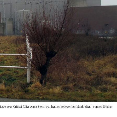
itage goes Critical följer Anna Storm och hennes kollegor hur kärnkraften - som en följd av