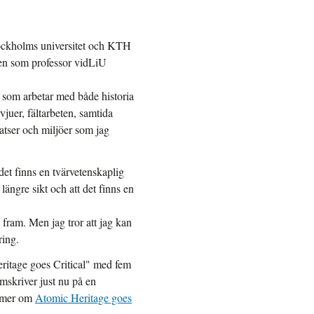
Stockholms universitet och KTH
ten som professor vidLiU
 som arbetar med både historia
juer, fältarbeten, samtida
latser och miljöer som jag
et finns en tvärvetenskaplig
ängre sikt och att det finns en
e fram. Men jag tror att jag kan
ring.
eritage goes Critical" med fem
amskriver just nu på en
a mer om
Atomic Heritage goes