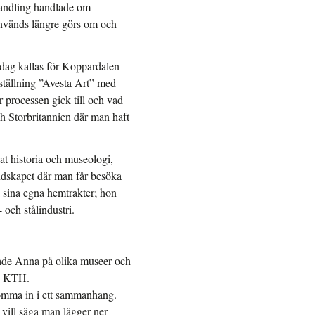
handling handlade om
används längre görs om och
 dag kallas för Koppardalen
tällning ”Avesta Art” med
processen gick till och vad
h Storbritannien där man haft
at historia och museologi,
dskapet där man får besöka
i sina egna hemtrakter; hon
och stålindustri.
bade Anna på olika museer och
id KTH.
 komma in i ett sammanhang.
 vill säga man lägger ner