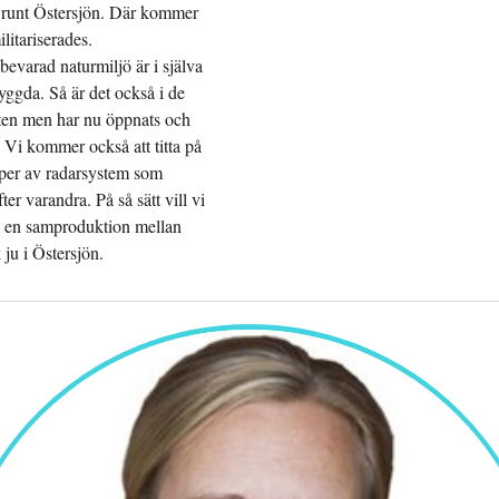
r” runt Östersjön. Där kommer
litariserades.
evarad naturmiljö är i själva
byggda. Så är det också i de
heten men har nu öppnats och
? Vi kommer också att titta på
yper av radarsystem som
r varandra. På så sätt vill vi
om en samproduktion mellan
ju i Östersjön.