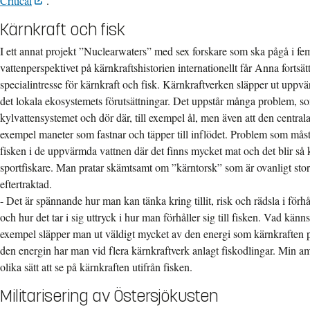
Critical
.
Kärnkraft och fisk
I ett annat projekt ”Nuclearwaters” med sex forskare som ska pågå i fe
vattenperspektivet på kärnkraftshistorien internationellt får Anna fortsä
specialintresse för kärnkraft och fisk. Kärnkraftverken släpper ut uppvä
det lokala ekosystemets förutsättningar. Det uppstår många problem, som 
kylvattensystemet och dör där, till exempel ål, men även att den centrala
exempel maneter som fastnar och täpper till inflödet. Problem som måst
fisken i de uppvärmda vattnen där det finns mycket mat och det blir så k
sportfiskare. Man pratar skämtsamt om ”kärntorsk” som är ovanligt stor 
eftertraktad.
- Det är spännande hur man kan tänka kring tillit, risk och rädsla i förhå
och hur det tar i sig uttryck i hur man förhåller sig till fisken. Vad känns
exempel släpper man ut väldigt mycket av den energi som kärnkraften pro
den energin har man vid flera kärnkraftverk anlagt fiskodlingar. Min am
olika sätt att se på kärnkraften utifrån fisken.
Militarisering av Östersjökusten