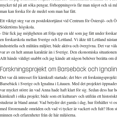
mycket tid på att söka pengar, förhoppningsvis får man något och så må
man kan forska för de medel som man har fått.
Ett viktigt steg var en postdoktortjänst vid Centrum för Östersjö- och 
Södertörns högskola.
- Där fick jag möjligheten att följa upp en idé som jag fått under forska
en forskarskola mellan Sverige och Lettland. Vi åkte till Lettland nästa
industriella och militära miljöer, både aktiva och övergivna. Det var v
var av en helt annan karaktär än i Sverige. Den ekonomiska situationen
Allt hände väldigt snabbt och jag kände att någon behöver berätta om de
Forskningsprojekt om Barsebäck och Ignali
Det var då intresset för kärnkraft startade; det blev ett forskningsproje
Barsebäck i Sverige och Ignalina i Litauen. Med det projektet öppnade
var mycket större än vad Anna hade haft klart för sig. Sedan dess har 
kärnkraft i olika projekt; både som ett kulturarv och utifrån ett histori
studerar är bland annat: Vad betyder det gamla i dag, hur förhåller vi oss 
med förorenande områden och vad vi tycker är vackert och fult? Hon s
minnen och erfarenheter från de här miljöerna.