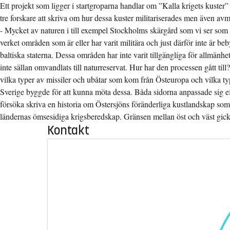
Ett projekt som ligger i startgroparna handlar om ”Kalla krigets kuste
tre forskare att skriva om hur dessa kuster militariserades men även avmi
- Mycket av naturen i till exempel Stockholms skärgård som vi ser som b
verket områden som är eller har varit militära och just därför inte är be
baltiska staterna. Dessa områden har inte varit tillgängliga för allmän
inte sällan omvandlats till naturreservat. Hur har den processen gått till
vilka typer av missiler och ubåtar som kom från Östeuropa och vilka t
Sverige byggde för att kunna möta dessa. Båda sidorna anpassade sig efte
försöka skriva en historia om Östersjöns föränderliga kustlandskap s
ländernas ömsesidiga krigsberedskap. Gränsen mellan öst och väst gick 
Kontakt