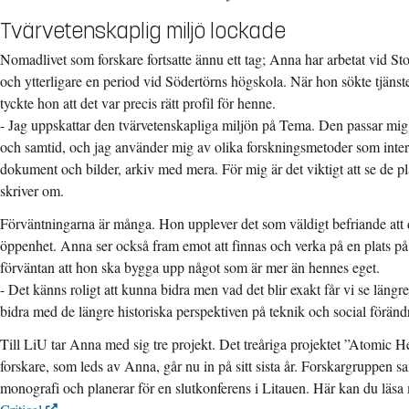
Tvärvetenskaplig miljö lockade
Nomadlivet som forskare fortsatte ännu ett tag; Anna har arbetat vid 
och ytterligare en period vid Södertörns högskola. När hon sökte tjäns
tyckte hon att det var precis rätt profil för henne.
- Jag uppskattar den tvärvetenskapliga miljön på Tema. Den passar mig
och samtid, och jag använder mig av olika forskningsmetoder som interv
dokument och bilder, arkiv med mera. För mig är det viktigt att se de p
skriver om.
Förväntningarna är många. Hon upplever det som väldigt befriande att d
öppenhet. Anna ser också fram emot att finnas och verka på en plats på l
förväntan att hon ska bygga upp något som är mer än hennes eget.
- Det känns roligt att kunna bidra men vad det blir exakt får vi se längr
bidra med de längre historiska perspektiven på teknik och social föränd
Till LiU tar Anna med sig tre projekt. Det treåriga projektet ”Atomic H
forskare, som leds av Anna, går nu in på sitt sista år. Forskargruppen s
monografi och planerar för en slutkonferens i Litauen. Här kan du läs