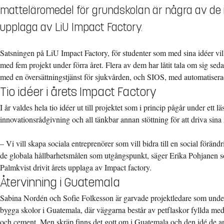
matteläromedel för grundskolan är några av de id
upplaga av LiU Impact Factory.
Satsningen på LiU Impact Factory, för studenter som med sina idéer vill
med fem projekt under förra året. Flera av dem har låtit tala om sig sed
med en översättningstjänst för sjukvården, och SIOS, med automatiser
Tio idéer i årets Impact Factory
I år valdes hela tio idéer ut till projektet som i princip pågår under ett l
innovationsrådgivning och all tänkbar annan stöttning för att driva sina 
– Vi vill skapa sociala entreprenörer som vill bidra till en social förändr
de globala hållbarhetsmålen som utgångspunkt, säger Erika Pohjanen
Palmkvist drivit årets upplaga av Impact factory.
Återvinning i Guatemala
Sabina Nordén och Sofie Folkesson är garvade projektledare som under
bygga skolor i Guatemala, där väggarna består av petflaskor fyllda me
och cement. Men skräp finns det gott om i Guatemala och den idé de 