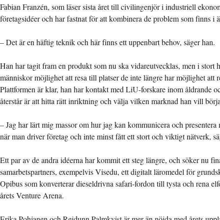
Fabian Franzén, som läser sista året till civilingenjör i industriell ekonom
företagsidéer och har fastnat för att kombinera de problem som finns 
– Det är en häftig teknik och här finns ett uppenbart behov, säger han.
Han har tagit fram en produkt som nu ska vidareutvecklas, men i stort h
människor möjlighet att resa till platser de inte längre har möjlighet att res
Plattformen är klar, han har kontakt med LiU-forskare inom åldrande 
återstår är att hitta rätt inriktning och välja vilken marknad han vill börja
– Jag har lärt mig massor om hur jag kan kommunicera och presentera 
när man driver företag och inte minst fått ett stort och viktigt nätverk, 
Ett par av de andra idéerna har kommit ett steg längre, och söker nu fi
samarbetspartners, exempelvis Visedu, ett digitalt läromedel för grunds
Opibus som konverterar dieseldrivna safari-fordon till tysta och rena el
årets Venture Arena.
Erika Pohjanen och Reidunn Palmkvist är mer än nöjda med årets uppl