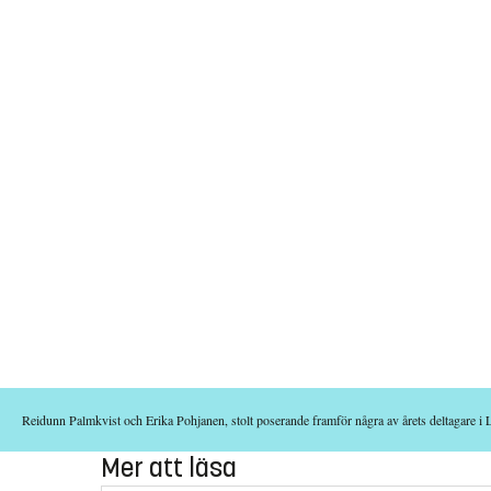
Reidunn Palmkvist och Erika Pohjanen, stolt poserande framför några av årets deltagare i
Mer att läsa