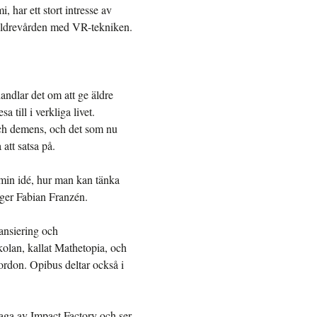
i, har ett stort intresse av
i äldrevården med VR-tekniken.
andlar det om att ge äldre
a till i verkliga livet.
och demens, och det som nu
 att satsa på.
min idé, hur man kan tänka
säger Fabian Franzén.
nansiering och
kolan, kallat Mathetopia, och
fordon. Opibus deltar också i
aga av Impact Factory och ser