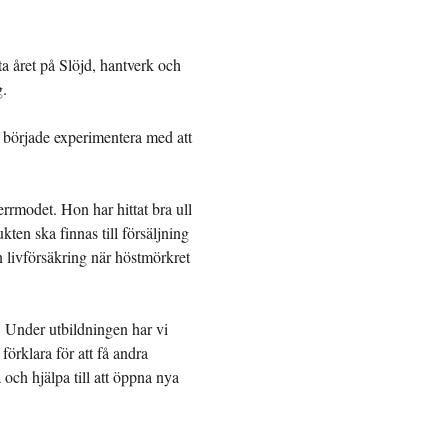
ta året på Slöjd, hantverk och
g.
 började experimentera med att
rrmodet. Hon har hittat bra ull
ten ska finnas till försäljning
n livförsäkring när höstmörkret
 Under utbildningen har vi
örklara för att få andra
 och hjälpa till att öppna nya