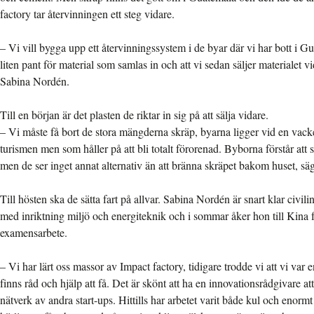
factory tar återvinningen ett steg vidare.
– Vi vill bygga upp ett återvinningssystem i de byar där vi har bott i Gu
liten pant för material som samlas in och att vi sedan säljer materialet v
Sabina Nordén.
Till en början är det plasten de riktar in sig på att sälja vidare.
– Vi måste få bort de stora mängderna skräp, byarna ligger vid en vacke
turismen men som håller på att bli totalt förorenad. Byborna förstår att 
men de ser inget annat alternativ än att bränna skräpet bakom huset, sä
Till hösten ska de sätta fart på allvar. Sabina Nordén är snart klar civil
med inriktning miljö och energiteknik och i sommar åker hon till Kina för
examensarbete.
– Vi har lärt oss massor av Impact factory, tidigare trodde vi att vi var e
finns råd och hjälp att få. Det är skönt att ha en innovationsrådgivare att
nätverk av andra start-ups. Hittills har arbetet varit både kul och enormt