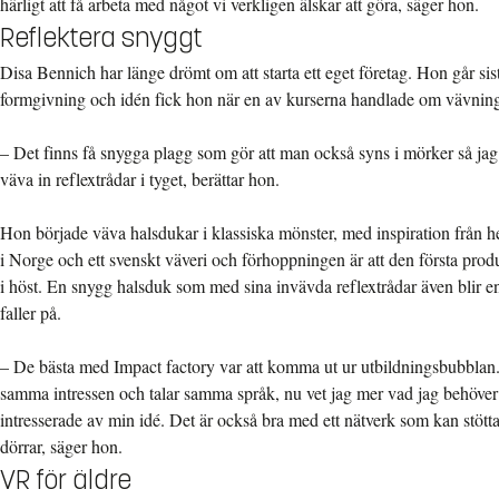
härligt att få arbeta med något vi verkligen älskar att göra, säger hon.
Reflektera snyggt
Disa Bennich har länge drömt om att starta ett eget företag. Hon går sis
formgivning och idén fick hon när en av kurserna handlade om vävnin
– Det finns få snygga plagg som gör att man också syns i mörker så jag
väva in reflextrådar i tyget, berättar hon.
Hon började väva halsdukar i klassiska mönster, med inspiration från he
i Norge och ett svenskt väveri och förhoppningen är att den första produk
i höst. En snygg halsduk som med sina invävda reflextrådar även blir e
faller på.
– De bästa med Impact factory var att komma ut ur utbildningsbubblan.
samma intressen och talar samma språk, nu vet jag mer vad jag behöver f
intresserade av min idé. Det är också bra med ett nätverk som kan stötta
dörrar, säger hon.
VR för äldre