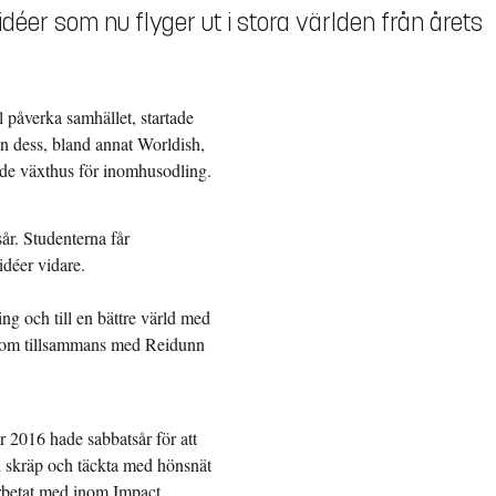
éer som nu flyger ut i stora världen från årets
 påverka samhället, startade
an dess, bland annat Worldish,
ade växthus för inomhusodling.
äsår. Studenterna får
idéer vidare.
ing och till en bättre värld med
 som tillsammans med Reidunn
 2016 hade sabbatsår för att
d skräp och täckta med hönsnät
arbetat med inom Impact