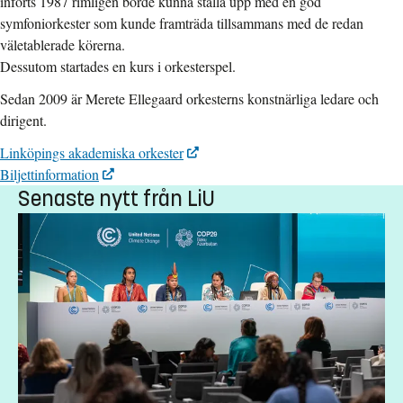
införts 1987 rimligen borde kunna ställa upp med en god
symfoniorkester som kunde framträda tillsammans med de redan
väletablerade körerna.
Dessutom startades en kurs i orkesterspel.
Sedan 2009 är Merete Ellegaard orkesterns konstnärliga ledare och
dirigent.
Linköpings akademiska orkester
Biljettinformation
Senaste nytt från LiU