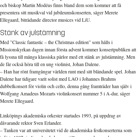
och biskop Martin Modéus finns bland dem som kommer att få
presentera sitt musikval vid jubileumskonserten, säger Merete
Ellegaard, biträdande director musices vid LiU.
Stänk av julstämning
Med ”Classic fantastic – the Christmas edition” som hålls i
Missionskyrkan dagen innan första advent kommer konsertpubliken att
få lyssna till många klassiska pärlor med ett stänk av julstämning. Men
de får också höra till en ung violinist, Johan Dalene.
– Han har rönt framgångar världen runt med sitt bländande spel. Johan
Dalene har tidigare varit solist med LAO i Johannes Brahms
dubbelkonsert för violin och cello, denna gång framträder han själv i
Wolfgang Amadeus Mozarts violinkonsert nummer 5 i A-dur, säger
Merete Ellegaard.
Linköpings akademiska orkester startades 1993, på uppdrag av
dåvarande rektor Sven Erlander.
– Tanken var att universitetet vid de akademiska festkonserterna som