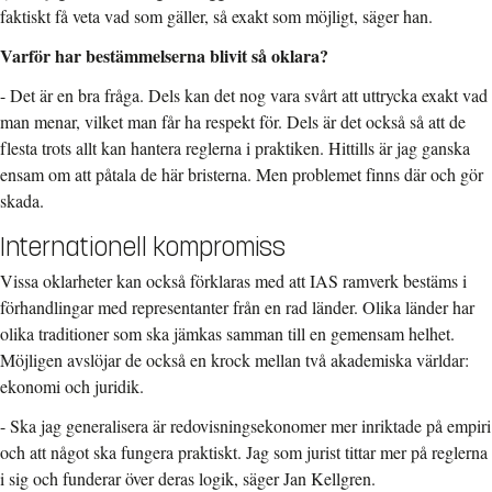
faktiskt få veta vad som gäller, så exakt som möjligt, säger han.
Varför har bestämmelserna blivit så oklara?
- Det är en bra fråga. Dels kan det nog vara svårt att uttrycka exakt vad
man menar, vilket man får ha respekt för. Dels är det också så att de
flesta trots allt kan hantera reglerna i praktiken. Hittills är jag ganska
ensam om att påtala de här bristerna. Men problemet finns där och gör
skada.
Internationell kompromiss
Vissa oklarheter kan också förklaras med att IAS ramverk bestäms i
förhandlingar med representanter från en rad länder. Olika länder har
olika traditioner som ska jämkas samman till en gemensam helhet.
Möjligen avslöjar de också en krock mellan två akademiska världar:
ekonomi och juridik.
- Ska jag generalisera är redovisningsekonomer mer inriktade på empiri
och att något ska fungera praktiskt. Jag som jurist tittar mer på reglerna
i sig och funderar över deras logik, säger Jan Kellgren.