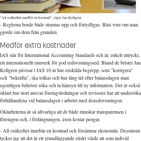
"All osäkerhet medför en kostnad", säger Jan Kellgren.
- Reglerna borde både stramas upp och förtydligas. Bäst vore om man
gjorde om dem från grunden.
Medför extra kostnader
IAS står för International Accounting Standards och är, enkelt uttryckt,
ett internationellt ramverk för god redovisningssed. Bland de brister Jan
Kellgren påvisar i IAS 10 är hur enskilda begrepp, som ”korrigera”
och ”bekräfta”, ska tolkas och hur lång tid efter balansdagen man
egentligen behöver söka och ta hänsyn till ny information. Det är också
oklart hur stort ansvar företagsledningar och revisorer har att undersöka
förhållandena vid balansdagen i arbetet med årsredovisningen.
Oklarheterna är så allvarliga att de både minskar transparensen i
företagen och, i förlängningen, även kostar pengar.
- All osäkerhet innebär en kostnad och försämrar ekonomin. Dessutom
tycker jag att det är ett grundläggande etiskt värde att som individ