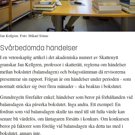
Jan Kellgren. Foto: Mikael Sönne
Svårbedömda händelser
I en vetenskaplig artikel i det akademiska numret av Skattenytt
granskar Jan Kellgren, professor i skatterätt, reglerna om händelser
mellan bokslutet (balansdagen) och bolagsstämman då revisorerna
presenterar sin rapport. Frågan är om händelser under perioden - som
normalt sträcker sig över flera månader – ska beaktas i bokslutet.
Grundregeln förefaller enkel; händelser som beror på förhållanden vid
balansdagen ska påverka bokslutet. Inga andra. Ett exempel: En
fordran som vid balansdagen skulle tas med till sitt fulla värde kan
senare bli värdelös, om låntagaren försätts i konkurs. Om konkursen
beror på faktorer som förelåg vid balansdagen ska detta tas med i
bokslutet, annars inte.