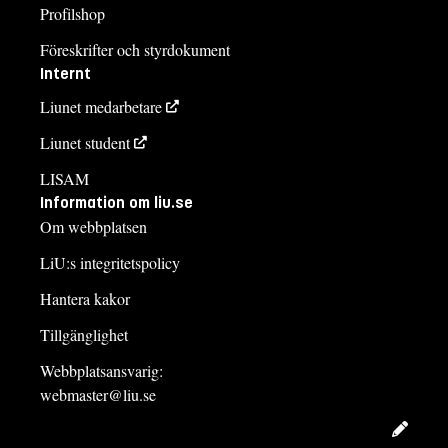
Profilshop
Föreskrifter och styrdokument
Internt
Liunet medarbetare
Liunet student
LISAM
Information om liu.se
Om webbplatsen
LiU:s integritetspolicy
Hantera kakor
Tillgänglighet
Webbplatsansvarig:
webmaster@liu.se
Redig