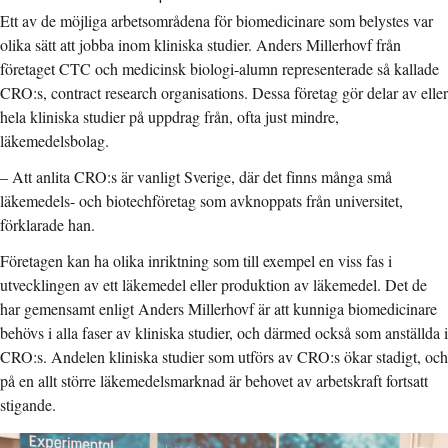
Ett av de möjliga arbetsområdena för biomedicinare som belystes var
olika sätt att jobba inom kliniska studier. Anders Millerhovf från
företaget CTC och medicinsk biologi-alumn representerade så kallade
CRO:s, contract research organisations. Dessa företag gör delar av eller
hela kliniska studier på uppdrag från, ofta just mindre,
läkemedelsbolag.
– Att anlita CRO:s är vanligt Sverige, där det finns många små
läkemedels- och biotechföretag som avknoppats från universitet,
förklarade han.
Företagen kan ha olika inriktning som till exempel en viss fas i
utvecklingen av ett läkemedel eller produktion av läkemedel. Det de
har gemensamt enligt Anders Millerhovf är att kunniga biomedicinare
behövs i alla faser av kliniska studier, och därmed också som anställda i
CRO:s. Andelen kliniska studier som utförs av CRO:s ökar stadigt, och
på en allt större läkemedelsmarknad är behovet av arbetskraft fortsatt
stigande.