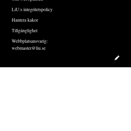
LiU:s integritetspolicy
Hantera kakor
Tillgänglighet
Webbplatsansvarig:
webmaster@liu.se
Redig