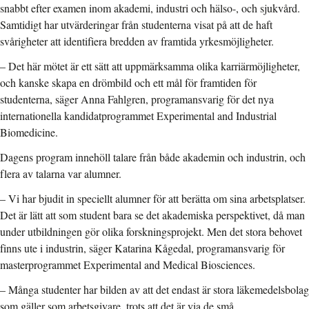
snabbt efter examen inom akademi, industri och hälso-, och sjukvård.
Samtidigt har utvärderingar från studenterna visat på att de haft
svårigheter att identifiera bredden av framtida yrkesmöjligheter.
– Det här mötet är ett sätt att uppmärksamma olika karriärmöjligheter,
och kanske skapa en drömbild och ett mål för framtiden för
studenterna, säger Anna Fahlgren, programansvarig för det nya
internationella kandidatprogrammet Experimental and Industrial
Biomedicine.
Dagens program innehöll talare från både akademin och industrin, och
flera av talarna var alumner.
– Vi har bjudit in speciellt alumner för att berätta om sina arbetsplatser.
Det är lätt att som student bara se det akademiska perspektivet, då man
under utbildningen gör olika forskningsprojekt. Men det stora behovet
finns ute i industrin, säger Katarina Kågedal, programansvarig för
masterprogrammet Experimental and Medical Biosciences.
– Många studenter har bilden av att det endast är stora läkemedelsbolag
som gäller som arbetsgivare, trots att det är via de små