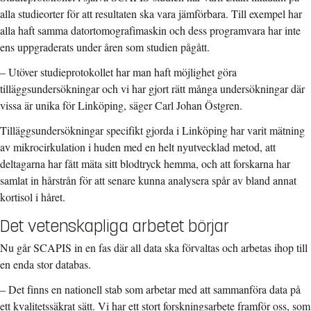
alla studieorter för att resultaten ska vara jämförbara. Till exempel har
alla haft samma datortomografimaskin och dess programvara har inte
ens uppgraderats under åren som studien pågått.
– Utöver studieprotokollet har man haft möjlighet göra
tilläggsundersökningar och vi har gjort rätt många undersökningar där
vissa är unika för Linköping, säger Carl Johan Östgren.
Tilläggsundersökningar specifikt gjorda i Linköping har varit mätning
av mikrocirkulation i huden med en helt nyutvecklad metod, att
deltagarna har fått mäta sitt blodtryck hemma, och att forskarna har
samlat in hårstrån för att senare kunna analysera spår av bland annat
kortisol i håret.
Det vetenskapliga arbetet börjar
Nu går SCAPIS in en fas där all data ska förvaltas och arbetas ihop till
en enda stor databas.
– Det finns en nationell stab som arbetar med att sammanföra data på
ett kvalitetssäkrat sätt. Vi har ett stort forskningsarbete framför oss, som