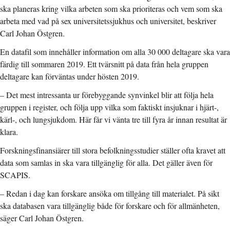
ska planeras kring vilka arbeten som ska prioriteras och vem som ska
arbeta med vad på sex universitetssjukhus och universitet, beskriver
Carl Johan Östgren.
En datafil som innehåller information om alla 30 000 deltagare ska vara
färdig till sommaren 2019. Ett tvärsnitt på data från hela gruppen
deltagare kan förväntas under hösten 2019.
– Det mest intressanta ur förebyggande synvinkel blir att följa hela
gruppen i register, och följa upp vilka som faktiskt insjuknar i hjärt-,
kärl-, och lungsjukdom. Här får vi vänta tre till fyra år innan resultat är
klara.
Forskningsfinansiärer till stora befolkningsstudier ställer ofta kravet att
data som samlas in ska vara tillgänglig för alla. Det gäller även för
SCAPIS.
– Redan i dag kan forskare ansöka om tillgång till materialet. På sikt
ska databasen vara tillgänglig både för forskare och för allmänheten,
säger Carl Johan Östgren.