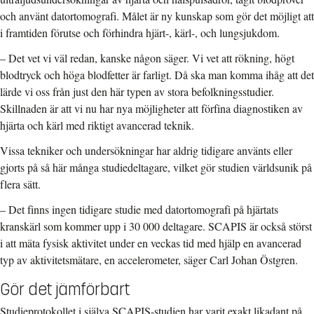
och använt datortomografi. Målet är ny kunskap som gör det möjligt att
i framtiden förutse och förhindra hjärt-, kärl-, och lungsjukdom.
– Det vet vi väl redan, kanske någon säger. Vi vet att rökning, högt
blodtryck och höga blodfetter är farligt. Då ska man komma ihåg att det
lärde vi oss från just den här typen av stora befolkningsstudier.
Skillnaden är att vi nu har nya möjligheter att förfina diagnostiken av
hjärta och kärl med riktigt avancerad teknik.
Vissa tekniker och undersökningar har aldrig tidigare använts eller
gjorts på så här många studiedeltagare, vilket gör studien världsunik på
flera sätt.
– Det finns ingen tidigare studie med datortomografi på hjärtats
kranskärl som kommer upp i 30 000 deltagare. SCAPIS är också störst
i att mäta fysisk aktivitet under en veckas tid med hjälp en avancerad
typ av aktivitetsmätare, en accelerometer, säger Carl Johan Östgren.
Gör det jämförbart
Studieprotokollet i själva SCAPIS-studien har varit exakt likadant på