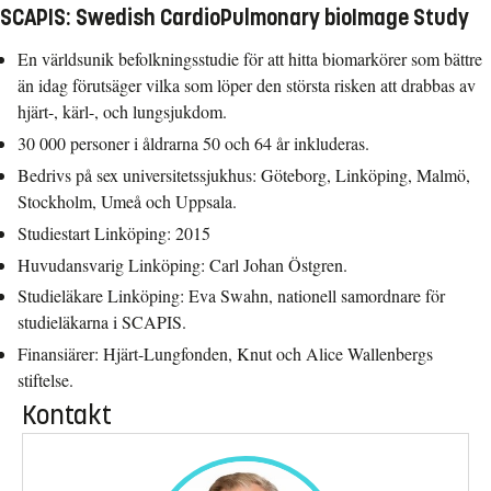
SCAPIS
:
S
wedish
C
ardio
P
ulmonary bio
I
mage
S
tudy
En världsunik befolkningsstudie för att hitta biomarkörer som bättre
än idag förutsäger vilka som löper den största risken att drabbas av
hjärt-, kärl-, och lungsjukdom.
30 000 personer i åldrarna 50 och 64 år inkluderas.
Bedrivs på sex universitetssjukhus: Göteborg, Linköping, Malmö,
Stockholm, Umeå och Uppsala.
Studiestart Linköping: 2015
Huvudansvarig Linköping: Carl Johan Östgren.
Studieläkare Linköping: Eva Swahn, nationell samordnare för
studieläkarna i SCAPIS.
Finansiärer: Hjärt-Lungfonden, Knut och Alice Wallenbergs
stiftelse.
Kontakt