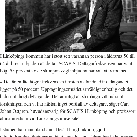
I Linköpings kommun har i stort sett varannan person i åldrarna 50 till
64 år blivit inbjuden att delta i SCAPIS. Deltagarfrekvensen har varit
hög, 58 procent av de slumpmässigt inbjudna har valt att vara med.
– Det är en lite högre frekvens än i resten av landet där deltagandet
ligger på 50 procent. Upptagningsområdet är väldigt enhetlig och det
bidrar till högt deltagande. Det är roligt att så många vill bidra till
forskningen och vi har nästan inget bortfall av deltagare, säger Carl
Johan Östgren, huvudansvarig för SCAPIS i Linköping och professor i
allmänmedicin vid Linköpings universitet.
I studien har man bland annat testat lungfunktion, gjort
ultraljudsundersökningar av hjärta och halspulsådror, tagit blodprover