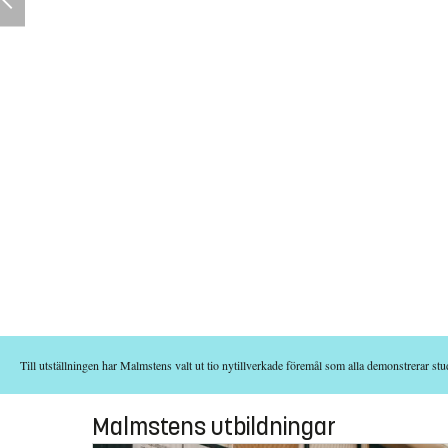
Till utställningen har Malmstens valt ut tio nytillverkade föremål som alla demonstrerar st
Malmstens utbildningar