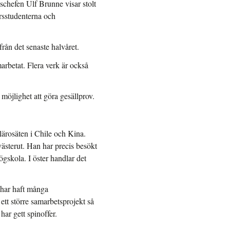
gschefen Ulf Brunne visar stolt
årsstudenterna och
rån det senaste halvåret.
arbetat. Flera verk är också
 möjlighet att göra gesällprov.
lärosäten i Chile och Kina.
västerut. Han har precis besökt
skola. I öster handlar det
 har haft många
ett större samarbetsprojekt så
ar gett spinoffer.