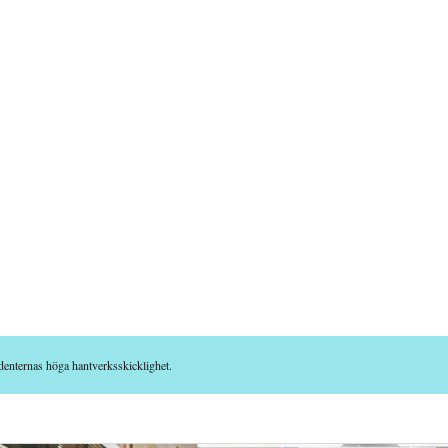
udenternas höga hantverksskicklighet.