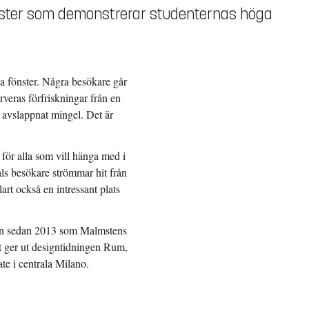
 alster som demonstrerar studenternas höga
na fönster. Några besökare går
veras förfriskningar från en
t avslappnat mingel. Det är
för alla som vill hänga med i
ls besökare strömmar hit från
lart också en intressant plats
ngen sedan 2013 som Malmstens
t ger ut designtidningen Rum,
ate i centrala Milano.