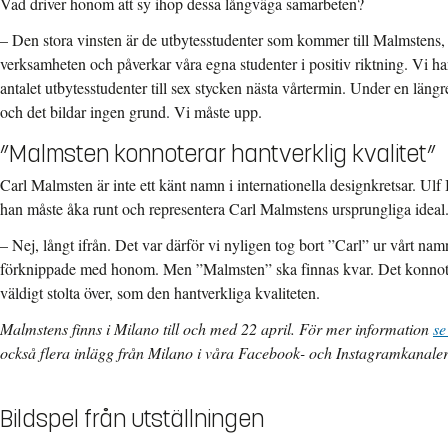
Vad driver honom att sy ihop dessa långväga samarbeten?
– Den stora vinsten är de utbytesstudenter som kommer till Malmstens,
verksamheten och påverkar våra egna studenter i positiv riktning. Vi har
antalet utbytesstudenter till sex stycken nästa vårtermin. Under en längre
och det bildar ingen grund. Vi måste upp.
”Malmsten konnoterar hantverklig kvalitet”
Carl Malmsten är inte ett känt namn i internationella designkretsar. Ulf 
han måste åka runt och representera Carl Malmstens ursprungliga ideal
– Nej, långt ifrån. Det var därför vi nyligen tog bort ”Carl” ur vårt namn, 
förknippade med honom. Men ”Malmsten” ska finnas kvar. Det konnote
väldigt stolta över, som den hantverkliga kvaliteten.
Malmstens finns i Milano till och med 22 april. För mer information
se
också flera inlägg från Milano i våra Facebook- och Instagramkanaler
Bildspel från utställningen