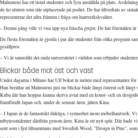
Malmstens har ett tiotal studenter och fyra anställda på plats. Avdelnin
de tio alstren som står utplacerade på podiet. De har tillverkats av sista
representerar det allra främsta i fråga om hantverkskvalitet.
– Denna gång ville vi visa upp nya fräscha grejor. De här föremålen är f
De flesta föremålen är gjorda i par där studenter från olika program sam
gesällprov.
– Vi är sannolikt det enda universitetet i världen som erbjuder studenter
Blickar både mot öst och väst
Under dagarna i Milano har Ulf bokat in möten med representanter för 
Han berättar att Malmstens just nu blickar både långt österut och långt 
Kuba där han hoppas kunna skriva avtal med en konst- och en designhög
framförallt Japan och, under de senaste åren, jätten Kina.
– I Japan är de fantastiskt duktiga, i synnerhet inom möbelhantverk. Vi
utbytesstudenter därifrån genom åren. Kina är ett nytt spår. Där hade vi 
sent som i fjol tillsammans med Swedish Wood, ”Design in Pine”, som h