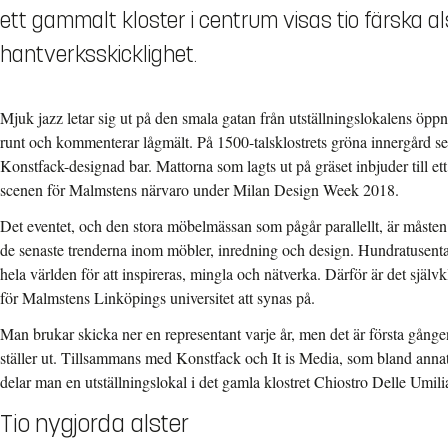
ett gammalt kloster i centrum visas tio färska
hantverksskicklighet.
Mjuk jazz letar sig ut på den smala gatan från utställningslokalens öpp
runt och kommenterar lågmält. På 1500-talsklostrets gröna innergård ser
Konstfack-designad bar. Mattorna som lagts ut på gräset inbjuder till et
scenen för Malmstens närvaro under Milan Design Week 2018.
Det eventet, och den stora möbelmässan som pågår parallellt, är måsten 
de senaste trenderna inom möbler, inredning och design. Hundratusenta
hela världen för att inspireras, mingla och nätverka. Därför är det självk
för Malmstens Linköpings universitet att synas på.
Man brukar skicka ner en representant varje år, men det är första gå
ställer ut. Tillsammans med Konstfack och It is Media, som bland anna
delar man en utställningslokal i det gamla klostret Chiostro Delle Umili
Tio nygjorda alster