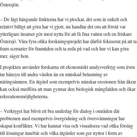
Östersjön.
– De lågt hängande frukterna har vi plockat, det som är enkelt och
relativt billigt att göra har vi gjort, nu handlar det om att förstå var
ytterligare insatser gör mest nytta för att få fina vatten och en friskare
Östersjö. Våra fyra olika forskningsprojekt har därför fokuserat på att ta
fram scenarier för framtiden och ta reda på vad och hur vi kan göra
mer, säger hon.
I projekten använder forskarna ett ekonomiskt analysverktyg som även
tar hänsyn till andra värden än en minskad belastning av
näringsämnen. En åtgärd som exempelvis minskar erosionen från åkrar
kan också medföra att man gynnar den biologisk mångfalden och ökar
rekreationsmöjligheterna.
– Verktyget har blivit ett bra underlag för dialog i områden där
problemen med exempelvis övergödning och översvämningar har
skapat konflikter. Vi har kunnat visa och visualisera vad olika förslag
till lösningar innebär och vilka åtgärder som ger nyttor i form av