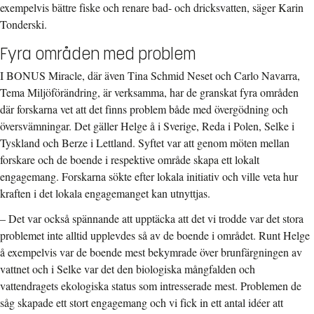
exempelvis bättre fiske och renare bad- och dricksvatten, säger Karin
Tonderski.
Fyra områden med problem
I BONUS Miracle, där även Tina Schmid Neset och Carlo Navarra,
Tema Miljöförändring, är verksamma, har de granskat fyra områden
där forskarna vet att det finns problem både med övergödning och
översvämningar. Det gäller Helge å i Sverige, Reda i Polen, Selke i
Tyskland och Berze i Lettland. Syftet var att genom möten mellan
forskare och de boende i respektive område skapa ett lokalt
engagemang. Forskarna sökte efter lokala initiativ och ville veta hur
kraften i det lokala engagemanget kan utnyttjas.
– Det var också spännande att upptäcka att det vi trodde var det stora
problemet inte alltid upplevdes så av de boende i området. Runt Helge
å exempelvis var de boende mest bekymrade över brunfärgningen av
vattnet och i Selke var det den biologiska mångfalden och
vattendragets ekologiska status som intresserade mest. Problemen de
såg skapade ett stort engagemang och vi fick in ett antal idéer att