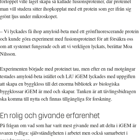
förloppet ville laget skapa så kallade fusionsproteiner, där proteinet
man vill studera sitter ihopkopplat med ett protein som ger ifrån sig
grönt ljus under mikroskopet.
– Vi lyckades få ihop amyloid-beta med ett grönfluorescerande protein
och kunde göra experiment med fusionsproteinet för att försäkra oss
om att systemet fungerade och att vi verkligen lyckats, berättar Moa
Nilsson.
Experimenten började med proteinet tau, men efter en rad motgångar
testades amyloid-beta istället och LiU iGEM lyckades med uppgiften
att skapa en byggkloss till det enorma bibliotek av biologiska
byggklossar iGEM är med och skapar. Tanken är att tävlingsbidragen
ska komma till nytta och finnas tillgängliga för forskning.
En rolig och givande erfarenhet
På frågan om vad som har varit mest givande med att delta i iGEM är
svaren tydliga: självständigheten i arbetet men också samarbetet i