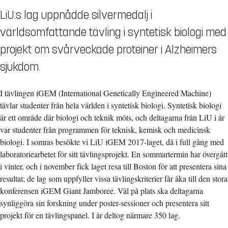
LiU:s lag uppnådde silvermedalj i
världsomfattande tävling i syntetisk biologi med
projekt om svårveckade proteiner i Alzheimers
sjukdom.
I tävlingen iGEM (International Genetically Engineered Machine)
tävlar studenter från hela världen i syntetisk biologi. Syntetisk biologi
är ett område där biologi och teknik möts, och deltagarna från LiU i år
var studenter från programmen för teknisk, kemisk och medicinsk
biologi. I somras besökte vi LiU iGEM 2017-laget, då i full gång med
laboratoriearbetet för sitt tävlingsprojekt. En sommartermin har övergått
i vinter, och i november fick laget resa till Boston för att presentera sina
resultat; de lag som uppfyller vissa tävlingskriterier får åka till den stora
konferensen iGEM Giant Jamboree. Väl på plats ska deltagarna
synliggöra sin forskning under poster-sessioner och presentera sitt
projekt för en tävlingspanel. I år deltog närmare 350 lag.