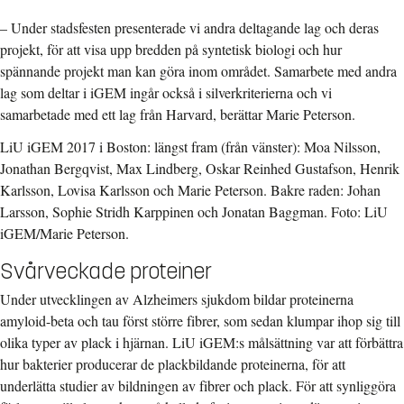
– Under stadsfesten presenterade vi andra deltagande lag och deras
projekt, för att visa upp bredden på syntetisk biologi och hur
spännande projekt man kan göra inom området. Samarbete med andra
lag som deltar i iGEM ingår också i silverkriterierna och vi
samarbetade med ett lag från Harvard, berättar Marie Peterson.
LiU iGEM 2017 i Boston: längst fram (från vänster): Moa Nilsson,
Jonathan Bergqvist, Max Lindberg, Oskar Reinhed Gustafson, Henrik
Karlsson, Lovisa Karlsson och Marie Peterson. Bakre raden: Johan
Larsson, Sophie Stridh Karppinen och Jonatan Baggman. Foto: LiU
iGEM/Marie Peterson.
Svårveckade proteiner
Under utvecklingen av Alzheimers sjukdom bildar proteinerna
amyloid-beta och tau först större fibrer, som sedan klumpar ihop sig till
olika typer av plack i hjärnan. LiU iGEM:s målsättning var att förbättra
hur bakterier producerar de plackbildande proteinerna, för att
underlätta studier av bildningen av fibrer och plack. För att synliggöra