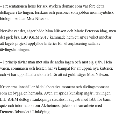
– Presentationen hölls för sex stycken domare som var före detta
deltagare i tävlingen, forskare och personer som jobbar inom syntetisk
biologi, berättar Moa Nilsson.
Nervöst var det, säger både Moa Nilsson och Marie Peterson idag, men
det gick bra. LiU iGEM 2017 kammade hem ett silver vilket innebär
att lagets projekt uppfyllde kriterier för silverplacering satta av
tävlingsledningen.
– I princip tävlar man mot alla de andra lagen och mot sig själv. Hela
våren, sommaren och hösten har vi kämpat för att uppnå nya kriterier,
och vi har uppnått alla utom två för att nå guld, säger Moa Nilsson.
Kriterierna innehåller både laborativa moment och tävlingsmoment
som att bygga en hemsida. Även att sprida kunskap ingår i tävlingen.
LiU iGEM deltog i Linköpings stadsfest i augusti med labb för barn,
quiz och information om Alzheimers sjukdom i samarbete med
Demensförbundet i Linköping.