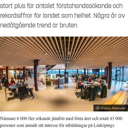
stort plus för antalet förstahandssökande och
rekordsiffror för landet som helhet. Några år av
nedåtgående trend är bruten.
Fotograf:
Magnus Johansson
Närmare 6 000 fler sökande jämfört med förra året och totalt 43 000
personer som anmält sitt intresse för utbildningar på Linköpings