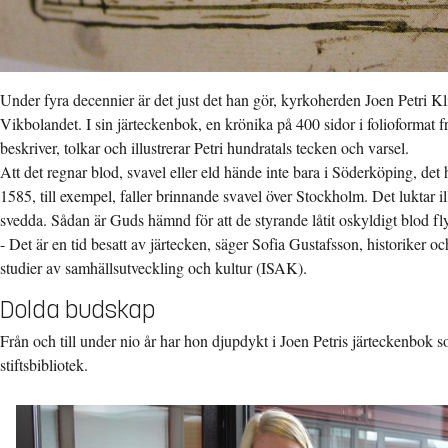
Under fyra decennier är det just det han gör, kyrkoherden Joen Petri Kl
Vikbolandet. I sin järteckenbok, en krönika på 400 sidor i folioformat f
beskriver, tolkar och illustrerar Petri hundratals tecken och varsel.
Att det regnar blod, svavel eller eld hände inte bara i Söderköping, det h
1585, till exempel, faller brinnande svavel över Stockholm. Det luktar il
svedda. Sådan är Guds hämnd för att de styrande låtit oskyldigt blod fly
- Det är en tid besatt av järtecken, säger Sofia Gustafsson, historiker oc
studier av samhällsutveckling och kultur (ISAK).
Dolda budskap
Från och till under nio år har hon djupdykt i Joen Petris järteckenbok
stiftsbibliotek.