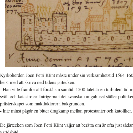
Kyrkoherden Joen Petri Klint måste under sin verksamhetstid 1564-160
helst med att skriva ned tidens järtecken.
- Han ville framför allt förstå sin samtid. 1500-talet är en turbulent tid 
svält och katastrofer. Intrigerna i det svenska kungahuset ställer politi
prästerskapet som maktfaktorer i bakgrunden.
- Inte minst pågår en bitter dragkamp mellan protestanter och katoliker,
De järtecken som Joen Petri Klint väljer att berätta om är ofta just såd
världsbild.