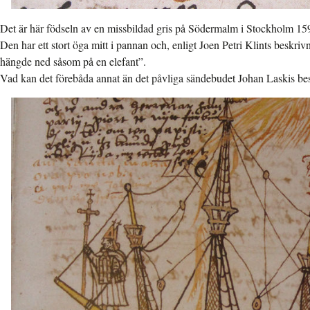
Det är här födseln av en missbildad gris på Södermalm i Stockholm 15
Den har ett stort öga mitt i pannan och, enligt Joen Petri Klints beskrivn
hängde ned såsom på en elefant”.
Vad kan det förebåda annat än det påvliga sändebudet Johan Laskis be