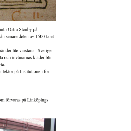
int i Östra Stenby på
rån senare delen av 1500-talet
änder lite varstans i Sverige.
la och invånarnas kläder blir
ta.
h lektor på Institutionen för
 som förvaras på Linköpings