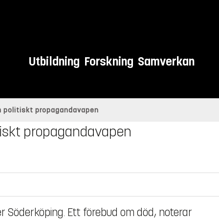
Utbildning
Forskning
Samverkan
m politiskt propagandavapen
itiskt propagandavapen
er Söderköping. Ett förebud om död, noterar