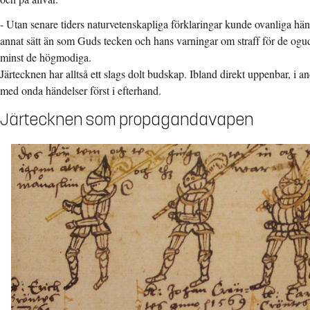
- Utan senare tiders naturvetenskapliga förklaringar kunde ovanliga händ
annat sätt än som Guds tecken och hans varningar om straff för de oguda
minst de högmodiga.
Järtecknen har alltså ett slags dolt budskap. Ibland direkt uppenbar, i a
med onda händelser först i efterhand.
Järtecknen som propagandavapen