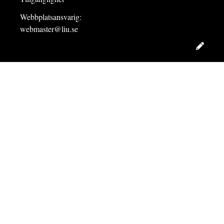
Webbplatsansvarig:
webmaster@liu.se
Redig