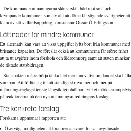
– De kommande utmaningarna slår särskilt hårt mot små och
krympande kommuner, som av allt att döma får stigande svårigheter att
klara av sitt välfärdsuppdrag, konstaterar Gissur Ó Erlingsson.
Lättnader för mindre kommuner
Ett alternativ kan vara att vissa uppgifter lyfts bort från kommuner med
bristande kapacitet. De föreslår också att kommunerna får större frihet
att ta ut avgifter inom förskola och äldreomsorg samt att staten minskar
de riktade statsbidragen.
– Statsmakten måste börja tänka litet mer innovativt om landet ska hålla
samman. Att förlita sig till att ständigt skruva mer och mer på
utjämningsreglaget ter sig långsiktigt ohållbart, vilket märks exempelvis
på reaktionerna på den nya utjämningsutredningens förslag.
Tre konkreta förslag
Forskarna uppmanar i rapporten att:
Överväga möjligheten att föra över ansvaret för väl avgränsade