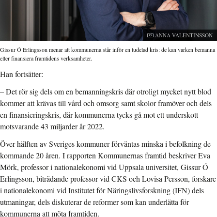
Fotograf:
ANNA VALENTINSSON
Gissur Ó Erlingsson menar att kommunerna står inför en tudelad kris: de kan varken bemanna
eller finansiera framtidens verksamheter.
Han fortsätter:
– Det rör sig dels om en bemanningskris där otroligt mycket nytt blod
kommer att krävas till vård och omsorg samt skolor framöver och dels
en finansieringskris, där kommunerna tycks gå mot ett underskott
motsvarande 43 miljarder år 2022.
Över hälften av Sveriges kommuner förväntas minska i befolkning de
kommande 20 åren. I rapporten Kommunernas framtid beskriver Eva
Mörk, professor i nationalekonomi vid Uppsala universitet, Gissur Ó
Erlingsson, biträdande professor vid CKS och Lovisa Persson, forskare
i nationalekonomi vid Institutet för Näringslivsforskning (IFN) dels
utmaningar, dels diskuterar de reformer som kan underlätta för
kommunerna att möta framtiden.