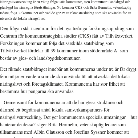
Näringslivsutveckling är en viktig fråga i alla kommuner, men kommuner i landsbygd och
glesbygd har sina egna förutsättningar. Nu kommer CKS och Brita Hermelin, vetenskaplig
ledare, följa 39 kommuner och vad de gör av ett riktat statsbidrag som ska användas för att
utveckla det lokala näringslivet.
Den frågan står i centrum för det nya treåriga forskningsuppdrag som
Centrum för kommunstrategiska studier (CKS) fått av Tillväxtverket.
Forskningen kommer att följa det särskilda statsbidrag som
Tillväxtverket fördelar till 39 kommuner inom stödområde A, som
består av gles- och landsbygdskommuner.
Det riktade statsbidraget innebär att kommunerna under tre år får drygt
fem miljoner vardera som de ska använda till att utveckla det lokala
näringslivet och företagsklimatet. Kommunerna har stor frihet att
bestämma hur pengarna ska användas.
– Gemensamt för kommunerna är att de har glesa strukturer och
därmed ett begränsat antal lokala samverkanspartners för
näringslivsutveckling. Det ger kommunerna speciella utmaningar – hur
hanterar de dessa? säger Brita Hermelin, vetenskaplig ledare som
tillsammans med Albin Olausson och Josefina Syssner kommer att