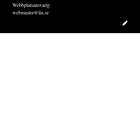
Webbplatsansvarig:
webmaster@liu.se
Redig