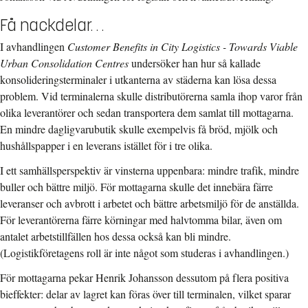
Få nackdelar. . .
I avhandlingen
Customer Benefits in City Logistics - Towards Viable
Urban Consolidation Centres
undersöker han hur så kallade
konsolideringsterminaler i utkanterna av städerna kan lösa dessa
problem. Vid terminalerna skulle distributörerna samla ihop varor från
olika leverantörer och sedan transportera dem samlat till mottagarna.
En mindre dagligvarubutik skulle exempelvis få bröd, mjölk och
hushållspapper i en leverans istället för i tre olika.
I ett samhällsperspektiv är vinsterna uppenbara: mindre trafik, mindre
buller och bättre miljö. För mottagarna skulle det innebära färre
leveranser och avbrott i arbetet och bättre arbetsmiljö för de anställda.
För leverantörerna färre körningar med halvtomma bilar, även om
antalet arbetstillfällen hos dessa också kan bli mindre.
(Logistikföretagens roll är inte något som studeras i avhandlingen.)
För mottagarna pekar Henrik Johansson dessutom på flera positiva
bieffekter: delar av lagret kan föras över till terminalen, vilket sparar