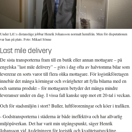
Under LiU:s distansläge jobbar Henrik Johansson normalt hemifrån. Men för disputationen
var han på plats. Foto: Mikael Sönne
Last mile delivery
De sista transporterna fram till en butik eller annan mottagare – på
engelska ”last mile delivery” – görs i dag ofta av halvtomma bilar som
levererar en sorts varor till flera olika mottagare. För logistikföretagen
innebär det många körningar och svårigheter att fylla bilarna med en
och samma produkt – för mottagaren betyder det många mindre
leveranser under en dag. I vissa fall kanske upp mot ett 20-tal i veckan.
Och för stadsmiljön i stort? Buller, luftföroreningar och köer i trafiken.
- Godstransporterna i städerna är både ineffektiva och har allvarlig
miljöpåverkan. Det har varit min utgångspunkt, säger Henrik
Johansson vid Avdelningen för logistik och kvalitetsutveckling.