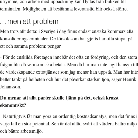
utrymme, och arbete med uppackning kan flyttas från butiken till
terminalen. Möjligheten att bestämma leveranstid blir också större.
. . . men ett problem
Men trots allt detta: i Sverige i dag finns endast enstaka kommersiella
konsolideringsterminaler. De försök som har gjorts har ofta stupat på
ett och samma problem: pengar.
- För de enskilda företagen innebär det ofta en fördyring, och den stora
frågan blir då vem som ska betala. Men då har man inte tagit hänsyn till
de värdeskapande extratjänster som jag menar kan uppstå. Man har inte
heller tänkt på helheten och hur det påverkar stadsmiljön, säger Henrik
Johansson.
Du menar att alla parter skulle tjäna på det, också krasst
ekonomiskt?
- Naturligtvis får man göra en ordentlig kostnadsanalys, men det finns i
varje fall en stor potential. Sen är det alltid svårt att värdera bättre miljö
och bättre arbetsmiljö.