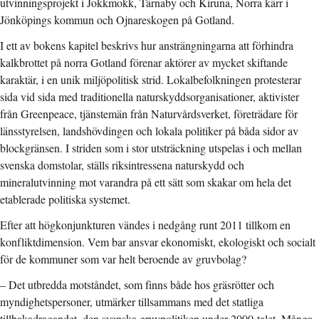
utvinningsprojekt i Jokkmokk, Tärnaby och Kiruna, Norra kärr i
Jönköpings kommun och Ojnareskogen på Gotland.
I ett av bokens kapitel beskrivs hur ansträngningarna att förhindra
kalkbrottet på norra Gotland förenar aktörer av mycket skiftande
karaktär, i en unik miljöpolitisk strid. Lokalbefolkningen protesterar
sida vid sida med traditionella naturskyddsorganisationer, aktivister
från Greenpeace, tjänstemän från Naturvårdsverket, företrädare för
länsstyrelsen, landshövdingen och lokala politiker på båda sidor av
blockgränsen. I striden som i stor utsträckning utspelas i och mellan
svenska domstolar, ställs riksintressena naturskydd och
mineralutvinning mot varandra på ett sätt som skakar om hela det
etablerade politiska systemet.
Efter att högkonjunkturen vändes i nedgång runt 2011 tillkom en
konfliktdimension. Vem bar ansvar ekonomiskt, ekologiskt och socialt
för de kommuner som var helt beroende av gruvbolag?
– Det utbredda motståndet, som finns både hos gräsrötter och
myndighetspersoner, utmärker tillsammans med det statliga
tillbakadragandet, den svenska gruvpolitiken under 2000-talet. Många