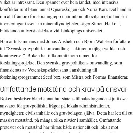
vilket är intressant. Den spänner över hela landet, med intensiva
konflikter runt bland annat Ojnareskogen och Norra Kärr. Det handlar
om allt från oro för stora ingrepp i närmiljön till ovilja mot utländska
investeringar i svenska mineralfyndigheter, säger Simon Haikola,
biträdande universitetslektor vid Linköpings universitet.
Han är tillsammans med Jonas Anshelm och Björn Wallsten författare
till ”Svensk gruvpolitik i omvandling – aktörer, möjliga världar och
kontroverser”. Boken har tillkommit inom ramen för
forskningsprojektet Den svenska gruvpolitikens omvandling, som
finansierats av Vetenskapsrådet samt i anslutning till
forskningsprogrammet Seed box, som Mistra och Formas finansierar.
Omfattande motstånd och krav på ansvar
Boken beskriver bland annat hur statens tillbakadragande skjutit över
ansvaret för gruvpolitiska frågor på lokala administrationer,
myndigheter, civilsamhälle och gruvbolagen själva. Detta har lett till ett
massivt motstånd, på många olika nivåer i samhället. Omfattande
protester och motstånd har riktats både nationellt och lokalt mot