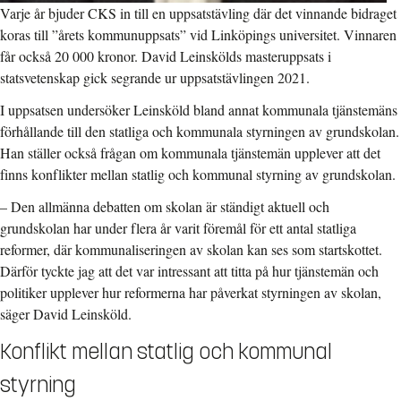
Varje år bjuder CKS in till en uppsatstävling där det vinnande bidraget
koras till ”årets kommunuppsats” vid Linköpings universitet. Vinnaren
får också 20 000 kronor. David Leinskölds masteruppsats i
statsvetenskap gick segrande ur uppsatstävlingen 2021.
I uppsatsen undersöker Leinsköld bland annat kommunala tjänstemäns
förhållande till den statliga och kommunala styrningen av grundskolan.
Han ställer också frågan om kommunala tjänstemän upplever att det
finns konflikter mellan statlig och kommunal styrning av grundskolan.
– Den allmänna debatten om skolan är ständigt aktuell och
grundskolan har under flera år varit föremål för ett antal statliga
reformer, där kommunaliseringen av skolan kan ses som startskottet.
Därför tyckte jag att det var intressant att titta på hur tjänstemän och
politiker upplever hur reformerna har påverkat styrningen av skolan,
säger David Leinsköld.
Konflikt mellan statlig och kommunal
styrning