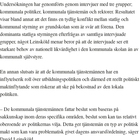
Undersökningen har genomförts genom intervjuer med tre grupper;
kommunala politiker, kommunala tjänstemän och rektorer. Resultatet
visar bland annat att det finns en tydlig konflikt mellan statlig och
kommunal styrning av grundskolan som är svår att förena. Den
dominanta statliga styrningen efterfrågas av samtliga intervjuade
grupper, något Leinsköld menar beror på att de intervjuade ser ett
starkare behov av nationell likvärdighet i den kommunala skolan än av
kommunalt självstyre.
En annan slutsats är att de kommunala tjänstemännen har en
inflytelserik roll över utbildningspolitiken och därmed ett reellt politiskt
maktinflytande som riskerar att ske på bekostnad av den lokala
politiken.
– De kommunala tjänstemännen fattar beslut som baseras på
sakkunskap inom deras specifika områden, beslut som kan tas relativt
oberoende av politikernas vilja. Detta ger tjänstemän en typ av politisk
makt som kan vara problematisk givet dagens ansvarsfördelning, säger
David Leinsköld.