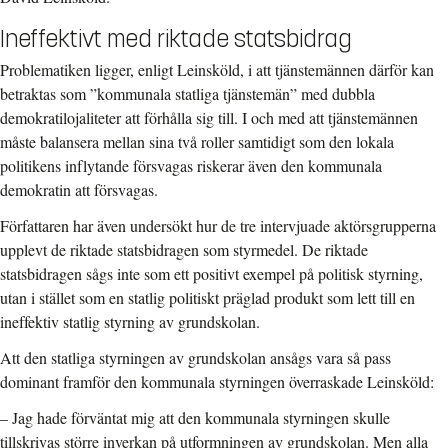
Ineffektivt med riktade statsbidrag
Problematiken ligger, enligt Leinsköld, i att tjänstemännen därför kan
betraktas som ”kommunala statliga tjänstemän” med dubbla
demokratilojaliteter att förhålla sig till. I och med att tjänstemännen
måste balansera mellan sina två roller samtidigt som den lokala
politikens inflytande försvagas riskerar även den kommunala
demokratin att försvagas.
Författaren har även undersökt hur de tre intervjuade aktörsgrupperna
upplevt de riktade statsbidragen som styrmedel. De riktade
statsbidragen sågs inte som ett positivt exempel på politisk styrning,
utan i stället som en statlig politiskt präglad produkt som lett till en
ineffektiv statlig styrning av grundskolan.
Att den statliga styrningen av grundskolan ansågs vara så pass
dominant framför den kommunala styrningen överraskade Leinsköld:
– Jag hade förväntat mig att den kommunala styrningen skulle
tillskrivas större inverkan på utformningen av grundskolan. Men alla