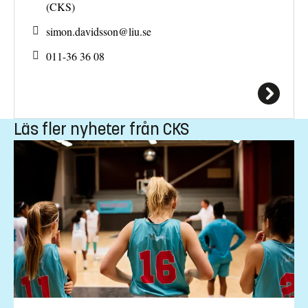
(CKS)
simon.davidsson@
liu.se
011-36 36 08
Läs fler nyheter från CKS