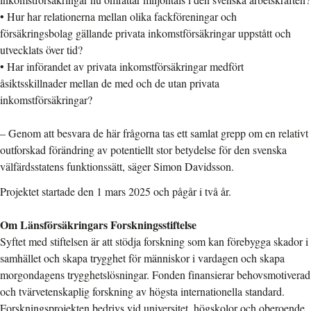
• Hur har relationerna mellan olika fackföreningar och
försäkringsbolag gällande privata inkomstförsäkringar uppstått och
utvecklats över tid?
• Har införandet av privata inkomstförsäkringar medfört
åsiktsskillnader mellan de med och de utan privata
inkomstförsäkringar?
– Genom att besvara de här frågorna tas ett samlat grepp om en relativt
outforskad förändring av potentiellt stor betydelse för den svenska
välfärdsstatens funktionssätt, säger Simon Davidsson.
Projektet startade den 1 mars 2025 och pågår i två år.
Om Länsförsäkringars Forskningsstiftelse
Syftet med stiftelsen är att stödja forskning som kan förebygga skador i
samhället och skapa trygghet för människor i vardagen och skapa
morgondagens trygghetslösningar. Fonden finansierar behovsmotiverad
och tvärvetenskaplig forskning av högsta internationella standard.
Forskningsprojekten bedrivs vid universitet, högskolor och oberoende