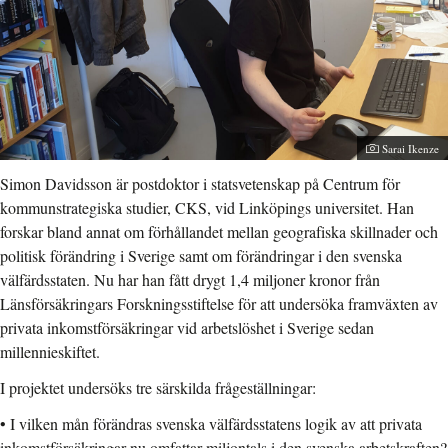
Fotograf:
Sarai Ikenze
Simon Davidsson är postdoktor i statsvetenskap på Centrum för
kommunstrategiska studier, CKS, vid Linköpings universitet. Han
forskar bland annat om förhållandet mellan geografiska skillnader och
politisk förändring i Sverige samt om förändringar i den svenska
välfärdsstaten. Nu har han fått drygt 1,4 miljoner kronor från
Länsförsäkringars Forskningsstiftelse för att undersöka framväxten av
privata inkomstförsäkringar vid arbetslöshet i Sverige sedan
millennieskiftet.
I projektet undersöks tre särskilda frågeställningar:
• I vilken mån förändras svenska välfärdsstatens logik av att privata
inkomstförsäkringar nu omfattar miljontals i den svenska arbetskraften?