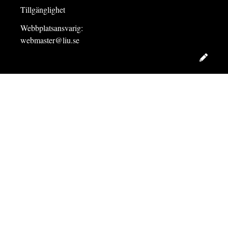
Tillgänglighet
Webbplatsansvarig:
webmaster@liu.se
Redig